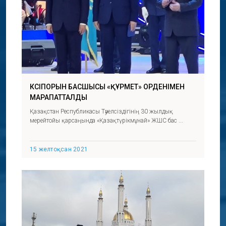
КӘСІПОРЫН БАСШЫСЫ «ҚҰРМЕТ» ОРДЕНІМЕН
МАРАПАТТАЛДЫ
Қазақстан Республикасы Тәуелсіздігінің 30 жылдық
мерейтойы қарсаңында «Қазақтүрікмұнай» ЖШС бас ...
15 желтоқсан 2021