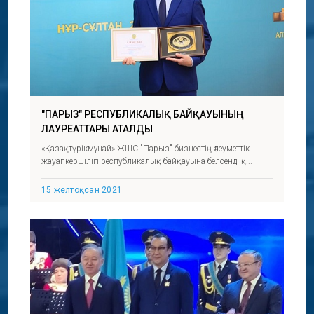
"ПАРЫЗ" РЕСПУБЛИКАЛЫҚ БАЙҚАУЫНЫҢ
ЛАУРЕАТТАРЫ АТАЛДЫ
«Қазақтүрікмұнай» ЖШС "Парыз" бизнестің әлеуметтік
жауапкершілігі республикалық байқауына белсенді қ...
15 желтоқсан 2021