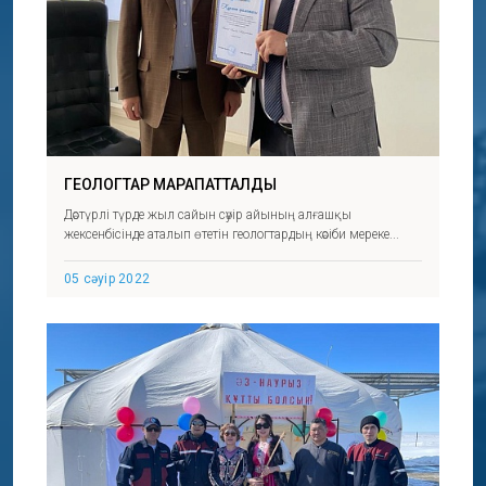
ГЕОЛОГТАР МАРАПАТТАЛДЫ
Дәстүрлі түрде жыл сайын сәуір айының алғашқы
жексенбісінде аталып өтетін геологтардың кәсіби мереке...
05 сәуір 2022