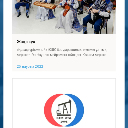
Жаңа күн
«Қазақтүрікмұнай» ЖШС бас дирекциясы ұжымы ұлттық
мереке – Әз Наурыз мейрамын тойлады. Көктем мереке...
25 наурыз 2022