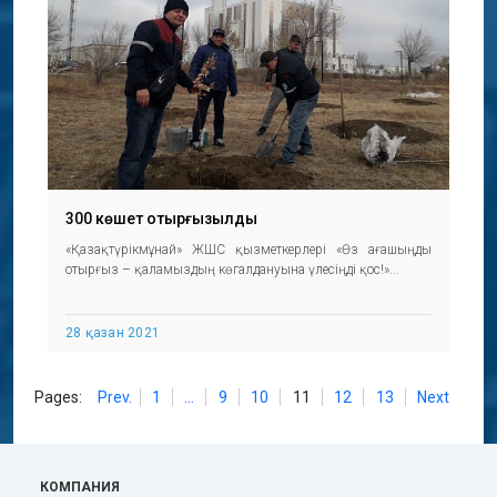
300 көшет отырғызылды
«Қазақтүрікмұнай» ЖШС қызметкерлері «Өз ағашыңды
отырғыз – қаламыздың көгалдануына үлесіңді қос!»...
28 қазан 2021
Pages:
Prev.
1
...
9
10
11
12
13
Next
КОМПАНИЯ