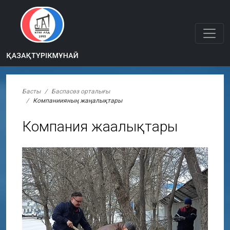
Басты
Баспасөз орталығы
Компаниияның жаңалықтары
Компания жаңалықтары