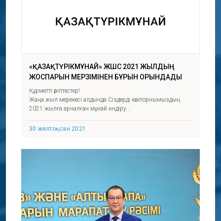
«ҚАЗАҚТҮРІКМҰНАЙ» ЖШС 2021 ЖЫЛДЫҢ
ЖОСПАРЫН МЕРЗІМІНЕН БҰРЫН ОРЫНДАДЫ
Құрметті әріптестер!
Жаңа жыл мерекесі алдында Сіздерді кәсіпорнымыздың
2021 жылға арналған мұнай өндіру...
30 желтоқсан 2021