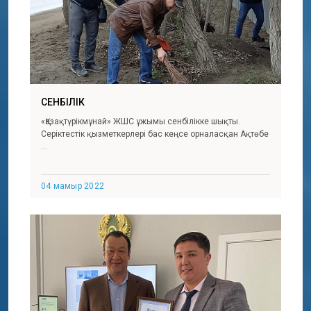
СЕНБІЛІК
«Қазақтүрікмұнай» ЖШС ұжымы сенбілікке шықты.
Серіктестік қызметкерлері бас кеңсе орналасқан Ақтөбе
...
04 мамыр 2022