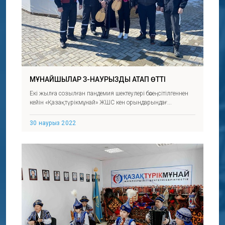
МҰНАЙШЫЛАР ӘЗ-НАУРЫЗДЫ АТАП ӨТТІ
Екі жылға созылған пандемия шектеулері бәсеңсітілгеннен
кейін «Қазақтүрікмұнай» ЖШС кен орындарындағ...
30 наурыз 2022