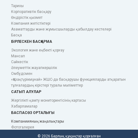
Тарихы
Корпоративтік басқару
Өндірістік қызмет
Компания жетістіктері
Азаматтарды және жұмысшыларды қабылдау кестелері
Басқа
БІРЛЕСКЕН БАСҚАРМА
Экология және еңбекті қорғау
Мансап
Сәйкестік
Әлеуметтік жауапкершілік
Омбудсмен
«Қазақтүрікмұнай» ЖШС-да басқарушы функцияларды атқаратын
тұлғалардың кірістері туралы мәліметтер
САТЫП АЛУЛАР
Жергілікті қамту мониторингісінің картасы
Хабарламалар
БАСПАСӨЗ ОРТАЛЫҒЫ
Компаниияның жаңалықтары
Фотогалерея
© 2026 Барлық құқықтар қорғалған