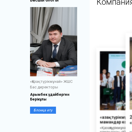
Компани
Басшы блогы
«Қазақтүрікмұнай» ЖШС
Бас директоры
Арымбек Құдайберген
Берікұлы
Блокқа өту
«Қазақтүрікмұн
мамандар кома
«Қазақтүрікмұнай
командасы «ҚМГ 