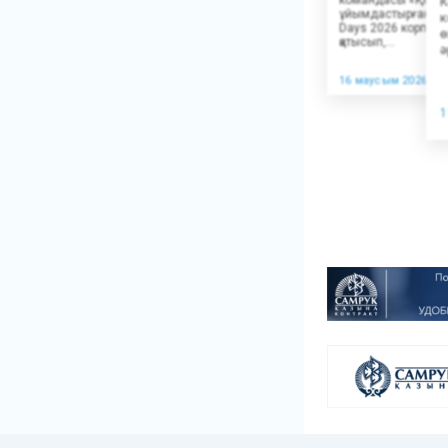
К
ұйымдастырған жы
к
Days 2026 корпора
ө
қатысып,...
ә
16 маусым 2026
1