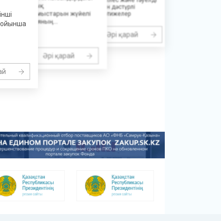
ммуникациялық
ұйымдары арасында өткен дәстүрлі
 дамыту жұмыстарын жүйелі
спартакиадада жоғары нәтижелер
інші
көрсетіп,...
да. Компанияның...
бойынша
Әрі қарай
17 маусым 2026
Әрі қарай
ай