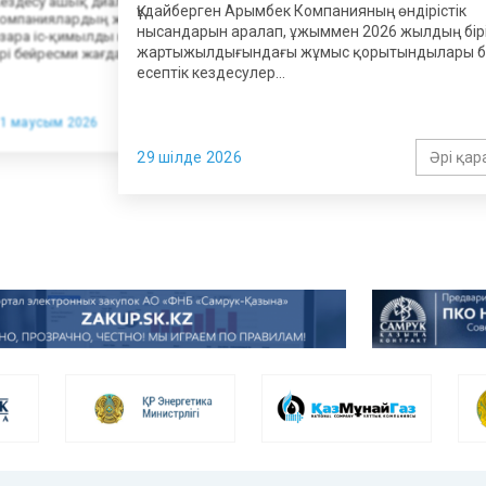
ездесу ашық диалог орнатуға және
Құдайберген Арымбек Компанияның өндірістік
заманауи телеко
л сайынғы Development
омпаниялардың жас мамандары арасындағы
инфрақұрылымды
тивтік іс-шарасына
нысандарын аралап, ұжыммен 2026 жылдың бір
зара іс-қимылды нығайтуға ықпал еткен жылы
түрде жалғастыру
жартыжылдығындағы жұмыс қорытындылары 
рі бейресми жағдайда өтті....
есептік кездесулер...
Әрі қарай
Әрі қарай
1 маусым 2026
16 шілде 2026
29 шілде 2026
Әрі қар