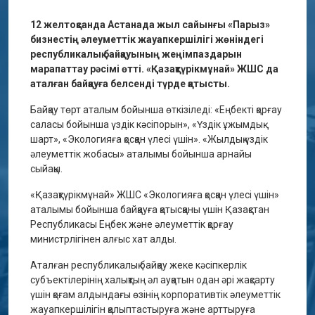
12 желтоқсанда Астанада жыл сайынғы «Парыз»
бизнестің әлеуметтік жауапкершілігі жөніндегі
республикалық байқауының жеңімпаздарын
марапаттау рәсімі өтті. «Қазақтүрікмұнай» ЖШС да
аталған байқауға белсенді түрде қатысты.
Байқау төрт аталым бойынша өткізіледі: «Еңбекті қорғау
саласы бойынша үздік кәсіпорын», «Үздік ұжымдық
шарт», «Экологияға қосқан үлесі үшін». «Жылдық үздік
әлеуметтік жобасы» аталымы бойынша арнайы
сыйақы.
«Қазақтүрікмұнай» ЖШС «Экологияға қосқан үлесі үшін»
аталымы бойынша байқауға қатысқаны үшін Қазақстан
Республикасы Еңбек және әлеуметтік қорғау
министрлігінен алғыс хат алды.
Аталған республикалық байқау жеке кәсіпкерлік
субъектілерінің халықтың әл ауқатын одан әрі жақсарту
үшін қоғам алдындағы өзінің корпоративтік әлеуметтік
жауапкершілігін қалыптастыруға және арттыруға