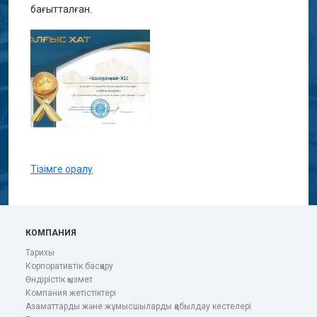
бағытталған.
Тізімге оралу
КОМПАНИЯ
Тарихы
Корпоративтік басқару
Өндірістік қызмет
Компания жетістіктері
Азаматтарды және жұмысшыларды қабылдау кестелері