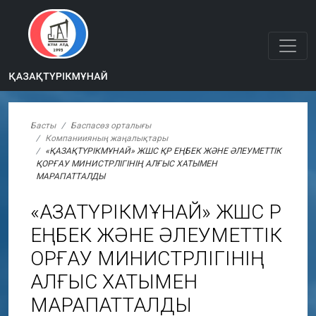
Басты
Баспасөз орталығы
Компаниияның жаңалықтары
«ҚАЗАҚТҮРІКМҰНАЙ» ЖШС ҚР ЕҢБЕК ЖӘНЕ ӘЛЕУМЕТТІК
ҚОРҒАУ МИНИСТРЛІГІНІҢ АЛҒЫС ХАТЫМЕН
МАРАПАТТАЛДЫ
«ҚАЗАҚТҮРІКМҰНАЙ» ЖШС ҚР
ЕҢБЕК ЖӘНЕ ӘЛЕУМЕТТІК
ҚОРҒАУ МИНИСТРЛІГІНІҢ
АЛҒЫС ХАТЫМЕН
МАРАПАТТАЛДЫ