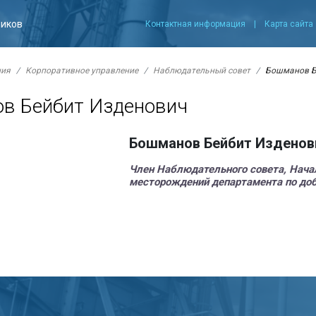
ников
Контактная информация
|
Карта сайта
ния
Корпоративное управление
Наблюдательный совет
Бошманов Б
в Бейбит Изденович
Бошманов Бейбит Изденов
Член Наблюдательного совета, Нача
месторождений департамента по доб