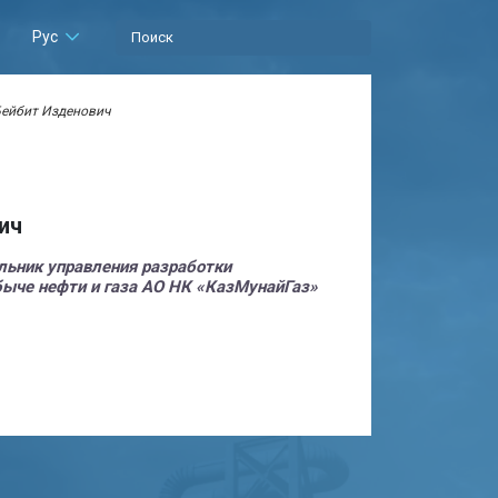
Рус
ейбит Изденович
ич
льник управления разработки
ыче нефти и газа АО НК «КазМунайГаз»