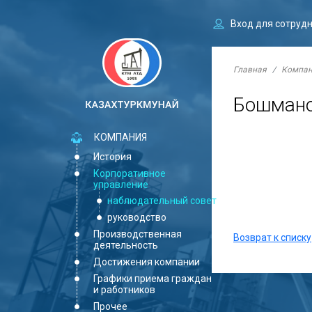
Вход для сотруд
Главная
Компа
Бошмано
КОМПАНИЯ
История
Корпоративное
управление
наблюдательный совет
руководство
Производственная
Возврат к списку
деятельность
Достижения компании
Графики приема граждан
и работников
Прочее