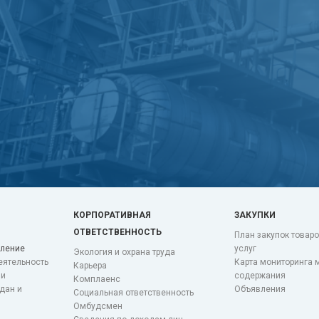
КОРПОРАТИВНАЯ
ЗАКУПКИ
ОТВЕТСТВЕННОСТЬ
План закупок товаро
вление
услуг
Экология и охрана труда
еятельность
Карта мониторинга 
Карьера
ии
содержания
Комплаенс
дан и
Объявления
Социальная ответственность
Омбудсмен